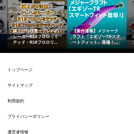
値上がり注意！クレハの
【新作速報】メジャーク
ハタ喰
シーガーR18フロロリミ
ラフト「エギゾーTRスマ
全ガイ
テッド・R18フロロリ...
ートフィット」登場！...
クサイズ
トップページ
サイトマップ
利用規約
プライバシーポリシー
運営者情報