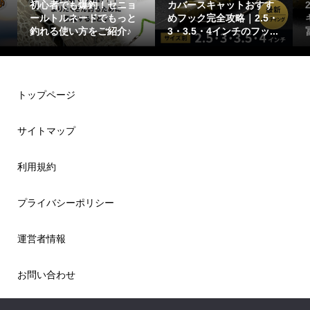
初心者でも爆釣！セニョ
カバースキャットおすす
20
ールトルネードでもっと
めフック完全攻略｜2.5・
キャ
釣れる使い方をご紹介♪
3・3.5・4インチのフッ...
冨本
トップページ
サイトマップ
利用規約
プライバシーポリシー
運営者情報
お問い合わせ