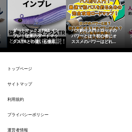
ダートマックスTRZ イン
バス釣り入門！ロッドの
使
プレ｜従来のダートマッ
パワーとは？初心者にオ
クスTRとの違いも徹底...
ススメのパワーはどれ...
トップページ
サイトマップ
利用規約
プライバシーポリシー
運営者情報