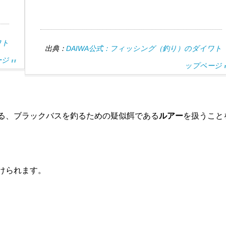
ワト
出典：
DAIWA公式：フィッシング（釣り）のダイワト
ージ
ップページ
る、ブラックバスを釣るための疑似餌である
ルアー
を扱うこと
けられます。